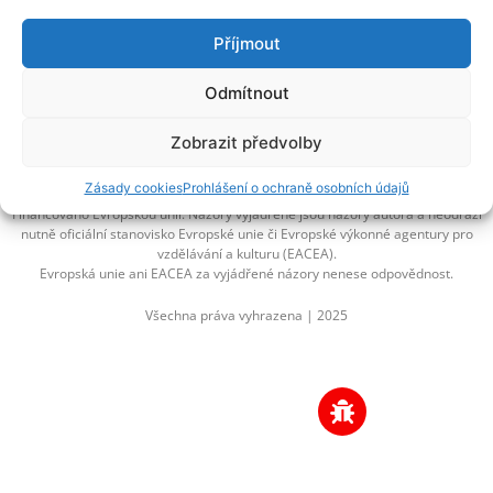
Příjmout
Odmítnout
Národní pedagogický institut ČR
Senovážné náměstí 25
Zobrazit předvolby
110 00 Praha 1
Zásady cookies
Prohlášení o ochraně osobních údajů
Financováno Evropskou unií. Názory vyjádřené jsou názory autora a neodráží
nutně oficiální stanovisko Evropské unie či Evropské výkonné agentury pro
vzdělávání a kulturu (EACEA).
Evropská unie ani EACEA za vyjádřené názory nenese odpovědnost.
Všechna práva vyhrazena | 2025