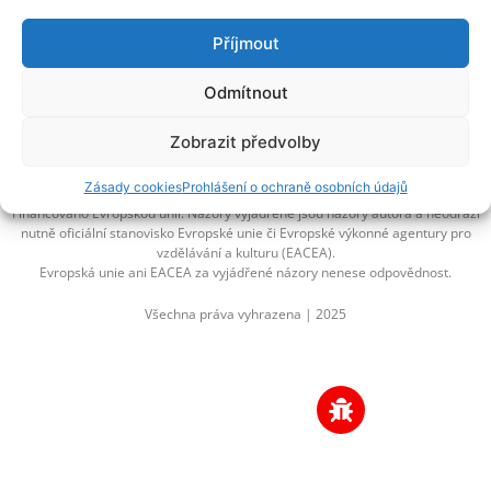
Příjmout
Odmítnout
Národní pedagogický institut ČR
Senovážné náměstí 25
Zobrazit předvolby
110 00 Praha 1
Zásady cookies
Prohlášení o ochraně osobních údajů
Financováno Evropskou unií. Názory vyjádřené jsou názory autora a neodráží
nutně oficiální stanovisko Evropské unie či Evropské výkonné agentury pro
vzdělávání a kulturu (EACEA).
Evropská unie ani EACEA za vyjádřené názory nenese odpovědnost.
Všechna práva vyhrazena | 2025